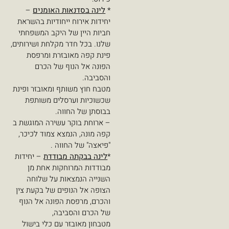
*
לינה בסדנאות האומנים
–
יחידות אירוח ייחודיות בהשראת
חביות היין של היקב המשפחתי
שלנו. בכל חדר מקלחת ושירותים,
פינת קפה מאובזרת ומרפסת
הפונה אל הנוף של הכרם
והסביבה.
מטבח חוץ משותף ומאובזר ופינת
שכשוכיות וערסלים משותפת
בבוסתן של החווה.
– ארוחת בוקר עשירה המוגשת ב
קפה מונה, הנמצא צמוד לכיכר,
"פיאצה" של החווה .
*
לינה בבקתה מבודדת
– יחידות
מבודדות המרוחקות אחת מן
השנייה הנמצאות על שלוחה
הצופה אל הנופים של בקעת צין
והכרם, מרפסת הפונה אל הנוף
של הכרם והסביבה,
מטבחון מאובזר עם כלי בישול