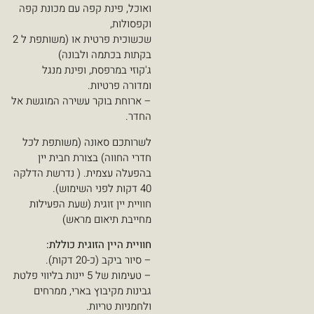
ואוכל, פינת קפה עם מכונת קפה
וקפסולות,
שכשוכית פרטית או (משותפת ל 2
בקתות בכתמה ולבונה)
ג'קוזי במרפסת, ופינת מנגל
ומדורה פרטיות.
– ארוחת בוקר עשירה המוגשת אל
החדר.
לשרותכם סאונה (משותפת לכל
חדרי החווה) בצורת חבית יין
בהפעלה עצמית. ( נדרשת הדלקה
40 דקות לפני השימוש).
חוויית יין זוגית (שעת הפעילות
מחייבת תיאום מראש)
חוויית היין הזוגית כוללת:
– סיור ביקב (כ-20 דקות).
– טעימות של 5 יינות בליווי פלטת
גבינות מקיבוץ בארי, ממרחים
ולחמניות טריות.