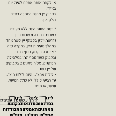
או לקחת אותה אתכם לטיול יום
באזור.
בקבוק יין מתנה המחכה בחדר
בצ'ק אין.
* יינות החווה הינם ללא תעודת
כשרות. במידה וכשרות היין
נדרשת יינתן בקבוקי יין כשר אחד
במהלך טעימות היין, במקרה כזה
לא יחכה בקבוק נוסף בחדר,
ובקבוק כשר נוסף ינתן בסלסילת
הפיקניק. סכ"ה ניתנים 2 בקבוקים
של יין כשר.
• לילות אמצ"ש הינם לילות מוצ"ש
עד רביעי כולל. לא כולל חמישי,
שישי, או חגים.
לינה
לינה
לינה
הזמן עכשיו
הזמן עכשיו
הזמן עכשיו
בסדנאות
בסדנאות
בבקתות
האמנים
האמנים
המבודדות
אמצ"ש
סופ"ש
סופ"ש