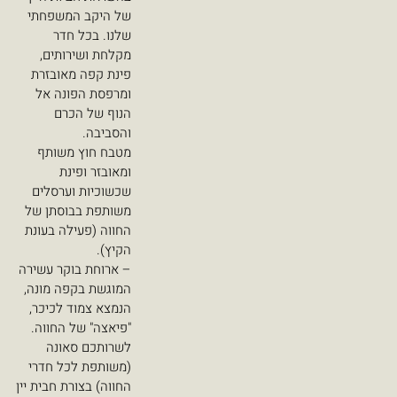
של היקב המשפחתי
שלנו. בכל חדר
מקלחת ושירותים,
פינת קפה מאובזרת
ומרפסת הפונה אל
הנוף של הכרם
והסביבה.
מטבח חוץ משותף
ומאובזר ופינת
שכשוכיות וערסלים
משותפת בבוסתן של
החווה (פעילה בעונת
הקיץ).
– ארוחת בוקר עשירה
המוגשת בקפה מונה,
הנמצא צמוד לכיכר,
"פיאצה" של החווה.
לשרותכם סאונה
(משותפת לכל חדרי
החווה) בצורת חבית יין