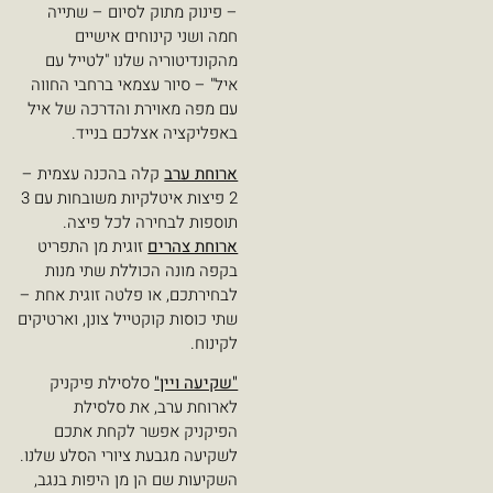
– פינוק מתוק לסיום – שתייה
חמה ושני קינוחים אישיים
מהקונדיטוריה שלנו "לטייל עם
איל" – סיור עצמאי ברחבי החווה
עם מפה מאוירת והדרכה של איל
באפליקציה אצלכם בנייד.
ארוחת ערב
קלה בהכנה עצמית –
2 פיצות איטלקיות משובחות עם 3
תוספות לבחירה לכל פיצה.
ארוחת צהרים
זוגית מן התפריט
בקפה מונה הכוללת שתי מנות
לבחירתכם, או פלטה זוגית אחת –
שתי כוסות קוקטייל צונן, וארטיקים
לקינוח.
"שקיעה ויין"
סלסילת פיקניק
לארוחת ערב, את סלסילת
הפיקניק אפשר לקחת אתכם
לשקיעה מגבעת ציורי הסלע שלנו.
השקיעות שם הן מן היפות בנגב,