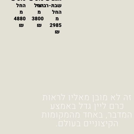
שבת-רביעי
החל
החל
החל
מ
מ
מ
3800
4880
₪
₪
2985
₪
מאליו לראות
גדל באמצע
ד מהמקומות
ם בעולם.