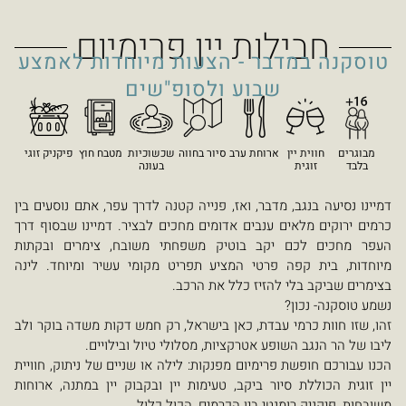
ת יין פרימיום
 - הצעות מיוחדות לאמצע
וע ולסופ"שים
חת ערב
סיור בחווה
שכשוכיות
מטבח חוץ
פיקניק זוגי
בעונה
ר, ואז, פנייה קטנה לדרך עפר, אתם נוסעים בין
בים אדומים מחכים לבציר. דמיינו שבסוף דרך
 בוטיק משפחתי משובח, צימרים ובקתות
טי המציע תפריט מקומי עשיר ומיוחד. לינה
יז כלל את הרכב.
דת, כאן בישראל, רק חמש דקות משדה בוקר ולב
אטרקציות, מסלולי טיול ובילויים.
יום מפנקות: לילה או שניים של ניתוק, חוויית
 ביקב, טעימות יין ובקבוק יין במתנה, ארוחות
 בין הכרמים, הכול כלול.