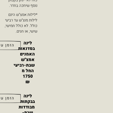
כזה לא יינתן בקבוק
נוסף שיחכה בחדר.
*לילות אמצ"ש הינם
לילות מוצ"ש עד רביעי
כולל. לא כולל חמישי,
שישי, או חגים.
לינה
הזמן עכשיו
בסדנאות
האמנים
אמצ"ש
שבת-רביעי
החל מ
1750
₪
לינה
הזמן עכשיו
בבקתות
מבודדות
שבת-