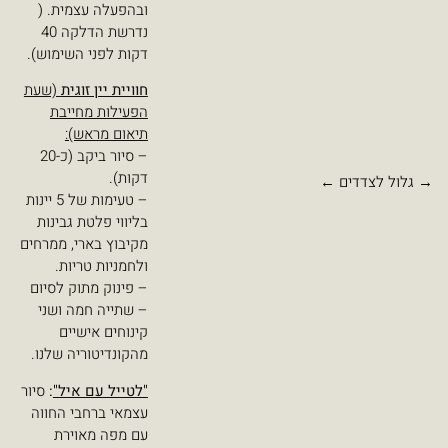
ובהפעלה עצמית. (
נדרשת הדלקה 40
דקות לפני השימוש).
חוויית יין זוגית
(שעת
הפעילות מחייבת
תיאום מראש):
– סיור ביקב (כ-20
דקות).
– טעימות של 5 יינות
בליווי פלטת גבינות
מקיבוץ בארי, ממרחים
ולחמניות טריות.
– פינוק מתוק לסיום
– שתייה חמה ושני
קינוחים אישיים
מהקונדיטוריה שלנו.
"לטייל עם איל"
:
סיור
עצמאי ברחבי החווה
עם מפה מאוירת